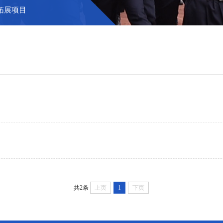
拓展项目
共2条
上页
1
下页